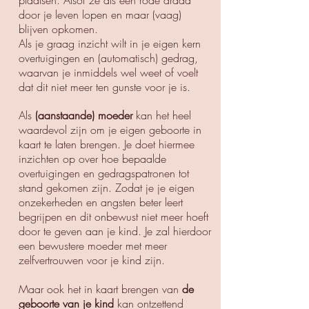
plaatsen. Alsof ze als een rode draad
door je leven lopen en maar (vaag
)
blijven opkomen.
Als je graag inzicht wilt in je eigen kern
overtuigingen en (automatisch) gedrag,
waarvan je inmiddels wel weet of voelt
dat dit niet meer ten gunste voor je is.
Als
(aanstaande) moeder
kan het heel
waardevol zijn om je eigen geboorte in
kaart te laten brengen. Je doet hiermee
inzichten op over hoe bepaalde
overtuigingen en gedragspatronen tot
stand gekomen zijn. Zodat je je eigen
onzekerheden en angsten beter leert
begrijpen en dit onbewust niet meer hoeft
door te geven aan je kind. Je zal hierdoor
een bewustere moeder met meer
zelfvertrouwen voor je kind zijn.
Maar ook het in kaart brengen van
de
geboorte van je kind
kan ontzettend