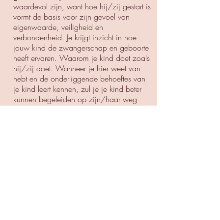
waardevol zijn, want hoe hij/zij gestart is
vormt de basis voor zijn gevoel van
eigenwaarde, veiligheid en
verbondenheid. Je krijgt inzicht in hoe
jouw kind de zwangerschap en geboorte
heeft ervaren. Waarom je kind doet zoals
hij/zij doet. Wanneer je hier weet van
hebt en de onderliggende behoeftes van
je kind leert kennen, zul je je kind beter
kunnen begeleiden op zijn/haar weg
naar volwassenheid. Onverklaarbaar
gedrag is opeens heel logisch en daar
weet jij nu beter mee om te gaan.
Het zal de verbinding met je kind nóg
meer versterken en je kind zal zich
gesteund voelen om authentiek zichzelf te
zijn.
Voel je welkom in de praktijk, zo ziet een
sessie eruit:
Een Geboorte in Kaart sessie bestaat uit
2
bijeenkomsten
van gemiddeld
ca.